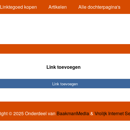
Linktegoed kopen
Artikelen
Alle dochterpagina's
Link toevoegen
Link toevoegen
ight © 2025 Onderdeel van
BaakmanMedia
&
Vrolijk Internet S