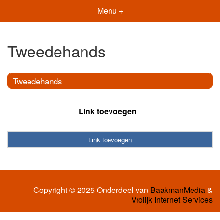
Menu +
Tweedehands
Tweedehands
Link toevoegen
Link toevoegen
Copyright © 2025 Onderdeel van
BaakmanMedia
&
Vrolijk Internet Services